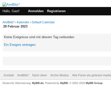
Hallo, Gast!
Anmelden
Registrieren
AmiBlitz³
›
Kalender
›
Default Calendar
28 Februar 2023
Keine Ereignisse sind mit diesem Tag verbunden.
Ein Ereignis eintragen
.
Kontakt
AmiBlitz³
Nach oben
Archiv-Modus
Alle Foren als gelesen mark
Deutsche Übersetzung:
MyBB.de
, Powered by
MyBB
, © 2002-2026
MyBB Group
.