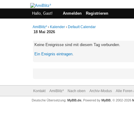
Hallo, Gast!
Anmelden
Registrieren
AmiBlitz³
›
Kalender
›
Default Calendar
18 Mai 2026
Keine Ereignisse sind mit diesem Tag verbunden.
Ein Ereignis eintragen
.
Kontakt
AmiBlitz³
Nach oben
Archiv-Modus
Alle Foren
Deutsche Übersetzung:
MyBB.de
, Powered by
MyBB
, © 2002-2026