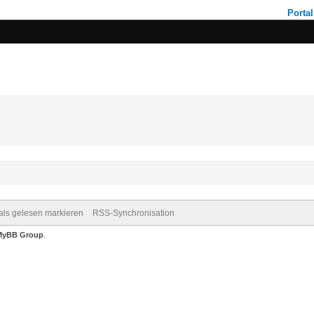
Portal
 als gelesen markieren
RSS-Synchronisation
MyBB Group
.