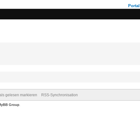
Portal
 als gelesen markieren
RSS-Synchronisation
MyBB Group
.