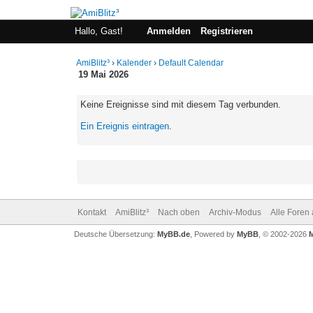
Hallo, Gast!
Anmelden
Registrieren
AmiBlitz³
›
Kalender
›
Default Calendar
19 Mai 2026
Keine Ereignisse sind mit diesem Tag verbunden.
Ein Ereignis eintragen
.
Kontakt
AmiBlitz³
Nach oben
Archiv-Modus
Alle Foren
Deutsche Übersetzung:
MyBB.de
, Powered by
MyBB
, © 2002-2026