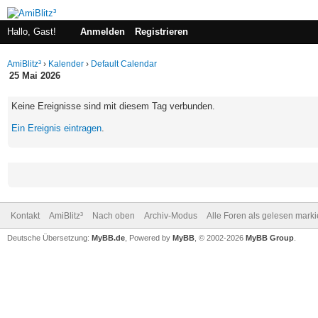
Hallo, Gast!
Anmelden
Registrieren
AmiBlitz³
›
Kalender
›
Default Calendar
25 Mai 2026
Keine Ereignisse sind mit diesem Tag verbunden.
Ein Ereignis eintragen
.
Kontakt
AmiBlitz³
Nach oben
Archiv-Modus
Alle Foren als gelesen mark
Deutsche Übersetzung:
MyBB.de
, Powered by
MyBB
, © 2002-2026
MyBB Group
.