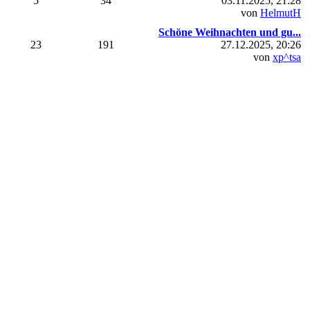
5
34
03.11.2025, 21:28
von
HelmutH
Schöne Weihnachten und gu...
23
191
27.12.2025, 20:26
von
xp^tsa