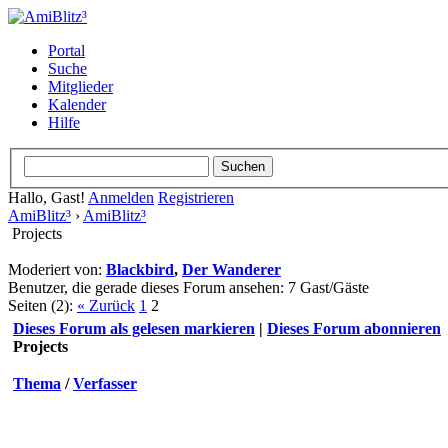
Portal
Suche
Mitglieder
Kalender
Hilfe
Hallo, Gast!
Anmelden
Registrieren
AmiBlitz³
›
AmiBlitz³
Projects
Moderiert von:
Blackbird
,
Der Wanderer
Benutzer, die gerade dieses Forum ansehen: 7 Gast/Gäste
Seiten (2):
« Zurück
1
2
Dieses Forum als gelesen markieren
|
Dieses Forum abonnieren
Projects
Thema
/
Verfasser