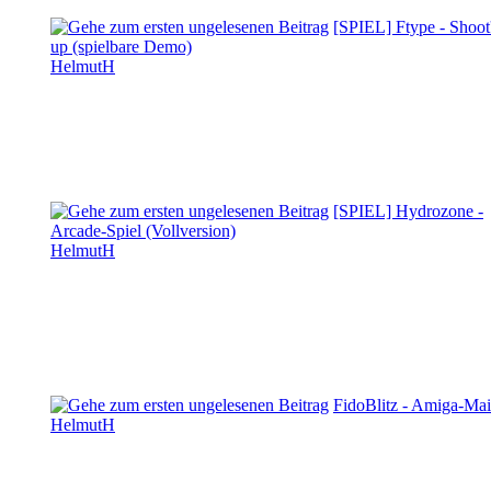
[SPIEL] Ftype - Shoo
up (spielbare Demo)
HelmutH
[SPIEL] Hydrozone -
Arcade-Spiel (Vollversion)
HelmutH
FidoBlitz - Amiga-Mai
HelmutH