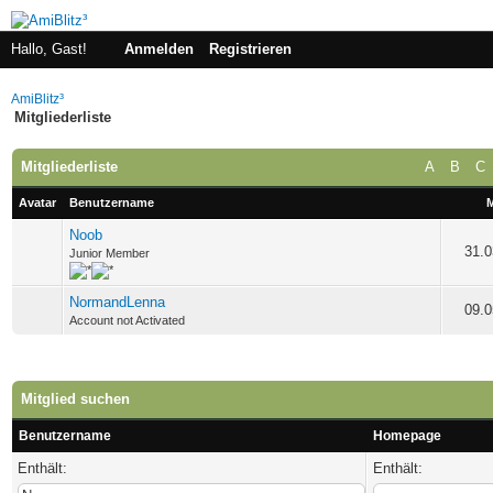
Hallo, Gast!
Anmelden
Registrieren
AmiBlitz³
Mitgliederliste
Mitgliederliste
A
B
C
Avatar
Benutzername
M
Noob
31.0
Junior Member
NormandLenna
09.0
Account not Activated
Mitglied suchen
Benutzername
Homepage
Enthält:
Enthält: