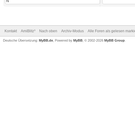
Kontakt
AmiBlitz³
Nach oben
Archiv-Modus
Alle Foren als gelesen mark
Deutsche Übersetzung:
MyBB.de
, Powered by
MyBB
, © 2002-2026
MyBB Group
.