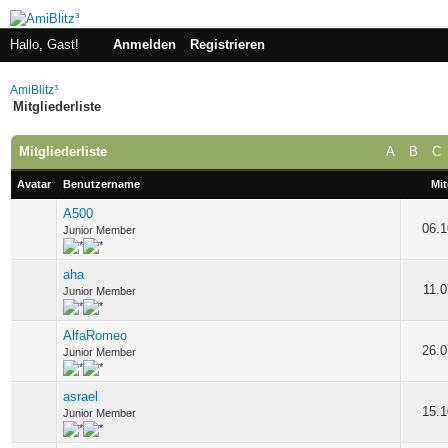
Hallo, Gast!
Anmelden
Registrieren
AmiBlitz³
Mitgliederliste
Mitgliederliste
A
B
C
Avatar
Benutzername
Mit
A500
06.1
Junior Member
aha
11.0
Junior Member
AlfaRomeo
26.0
Junior Member
asrael
15.1
Junior Member