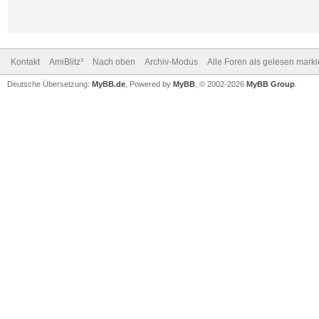
Kontakt
AmiBlitz³
Nach oben
Archiv-Modus
Alle Foren als gelesen mark
Deutsche Übersetzung:
MyBB.de
, Powered by
MyBB
, © 2002-2026
MyBB Group
.