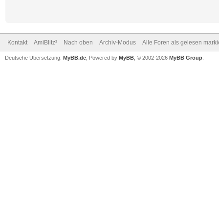
Kontakt
AmiBlitz³
Nach oben
Archiv-Modus
Alle Foren als gelesen mark
Deutsche Übersetzung:
MyBB.de
, Powered by
MyBB
, © 2002-2026
MyBB Group
.