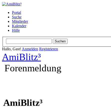
Portal
Suche
Mitglieder
Kalender
Hilfe
Hallo, Gast!
Anmelden
Registrieren
AmiBlitz³
Forenmeldung
AmiBlitz³