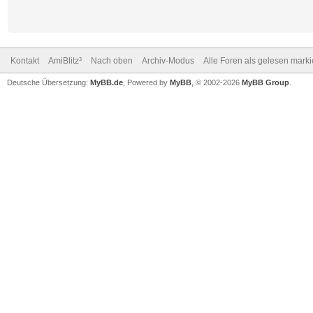
Kontakt
AmiBlitz³
Nach oben
Archiv-Modus
Alle Foren als gelesen mark
Deutsche Übersetzung:
MyBB.de
, Powered by
MyBB
, © 2002-2026
MyBB Group
.