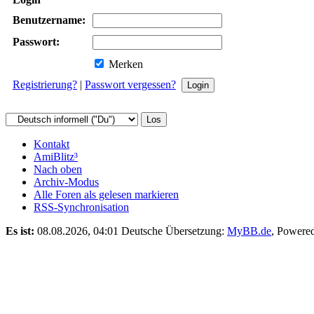
Benutzername:
Passwort:
Merken
Registrierung?
|
Passwort vergessen?
Kontakt
AmiBlitz³
Nach oben
Archiv-Modus
Alle Foren als gelesen markieren
RSS-Synchronisation
Es ist:
08.08.2026, 04:01
Deutsche Übersetzung:
MyBB.de
, Powere