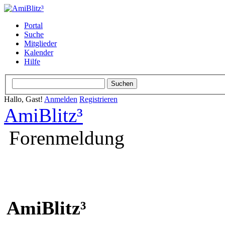
Portal
Suche
Mitglieder
Kalender
Hilfe
Hallo, Gast!
Anmelden
Registrieren
AmiBlitz³
Forenmeldung
AmiBlitz³