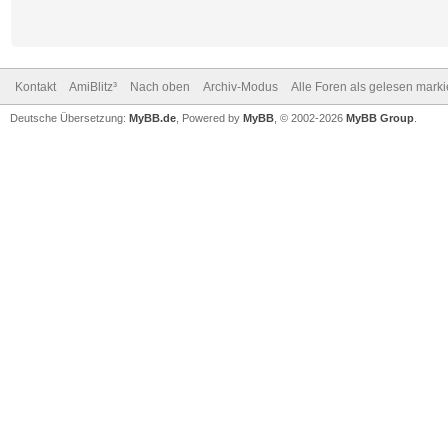
Kontakt
AmiBlitz³
Nach oben
Archiv-Modus
Alle Foren als gelesen mark
Deutsche Übersetzung:
MyBB.de
, Powered by
MyBB
, © 2002-2026
MyBB Group
.