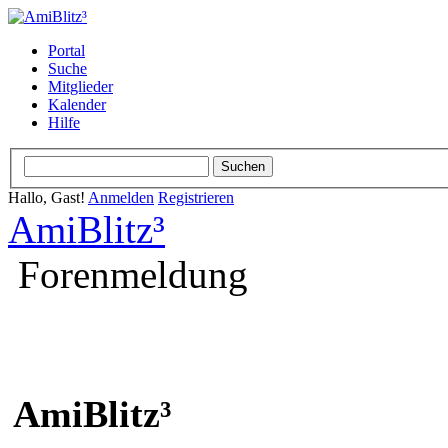
Portal
Suche
Mitglieder
Kalender
Hilfe
Hallo, Gast!
Anmelden
Registrieren
AmiBlitz³
Forenmeldung
AmiBlitz³