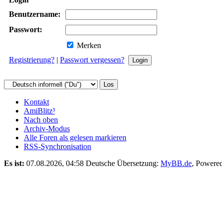
Benutzername:
Passwort:
Merken
Registrierung?
|
Passwort vergessen?
Kontakt
AmiBlitz³
Nach oben
Archiv-Modus
Alle Foren als gelesen markieren
RSS-Synchronisation
Es ist:
07.08.2026, 04:58
Deutsche Übersetzung:
MyBB.de
, Powere