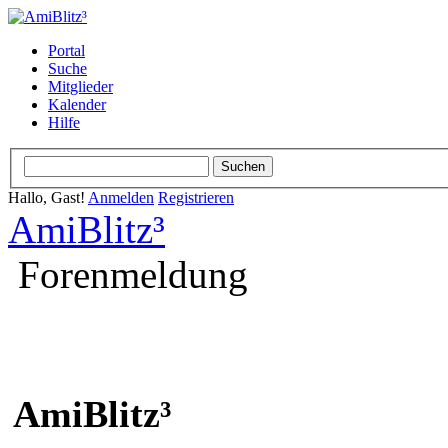
Portal
Suche
Mitglieder
Kalender
Hilfe
Hallo, Gast!
Anmelden
Registrieren
AmiBlitz³
Forenmeldung
AmiBlitz³