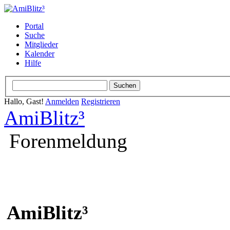
Portal
Suche
Mitglieder
Kalender
Hilfe
Hallo, Gast!
Anmelden
Registrieren
AmiBlitz³
Forenmeldung
AmiBlitz³