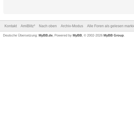
Kontakt
AmiBlitz³
Nach oben
Archiv-Modus
Alle Foren als gelesen mark
Deutsche Übersetzung:
MyBB.de
, Powered by
MyBB
, © 2002-2026
MyBB Group
.