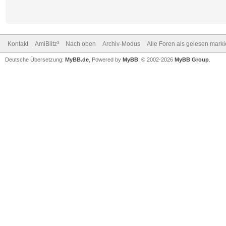
Kontakt
AmiBlitz³
Nach oben
Archiv-Modus
Alle Foren als gelesen mark
Deutsche Übersetzung:
MyBB.de
, Powered by
MyBB
, © 2002-2026
MyBB Group
.