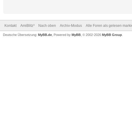
Kontakt
AmiBlitz³
Nach oben
Archiv-Modus
Alle Foren als gelesen mark
Deutsche Übersetzung:
MyBB.de
, Powered by
MyBB
, © 2002-2026
MyBB Group
.