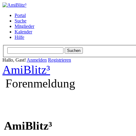
Portal
Suche
Mitglieder
Kalender
Hilfe
Hallo, Gast!
Anmelden
Registrieren
AmiBlitz³
Forenmeldung
AmiBlitz³