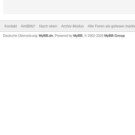
Kontakt
AmiBlitz³
Nach oben
Archiv-Modus
Alle Foren als gelesen mark
Deutsche Übersetzung:
MyBB.de
, Powered by
MyBB
, © 2002-2026
MyBB Group
.