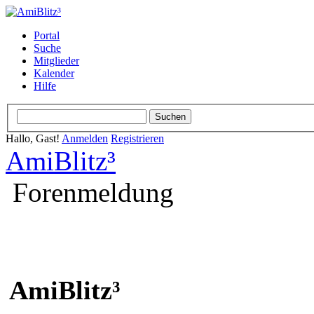
Portal
Suche
Mitglieder
Kalender
Hilfe
Hallo, Gast!
Anmelden
Registrieren
AmiBlitz³
Forenmeldung
AmiBlitz³