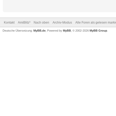
Kontakt
AmiBlitz³
Nach oben
Archiv-Modus
Alle Foren als gelesen mark
Deutsche Übersetzung:
MyBB.de
, Powered by
MyBB
, © 2002-2026
MyBB Group
.