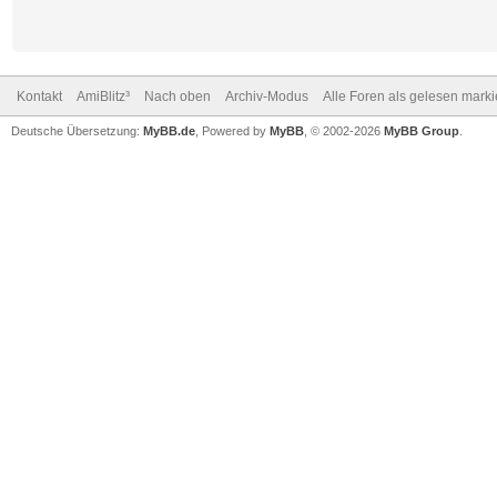
Kontakt
AmiBlitz³
Nach oben
Archiv-Modus
Alle Foren als gelesen mark
Deutsche Übersetzung:
MyBB.de
, Powered by
MyBB
, © 2002-2026
MyBB Group
.