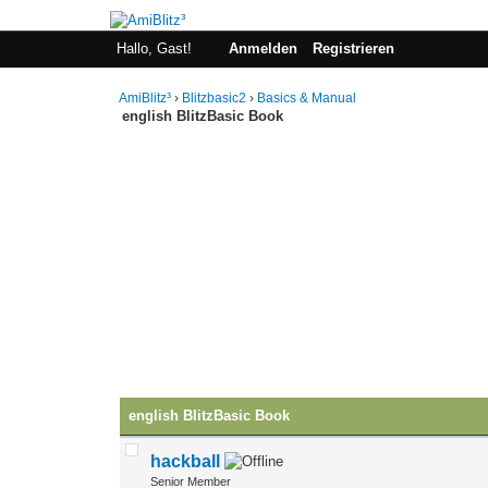
Hallo, Gast!
Anmelden
Registrieren
AmiBlitz³
›
Blitzbasic2
›
Basics & Manual
english BlitzBasic Book
english BlitzBasic Book
hackball
Senior Member