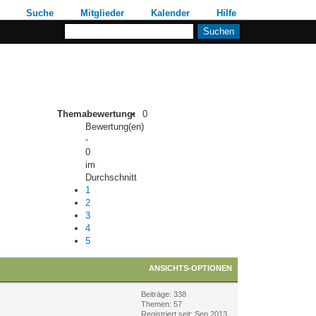
Suche
Mitglieder
Kalender
Hilfe
Themabewertung:
0
Bewertung(en)
-
0
im
Durchschnitt
1
2
3
4
5
ANSICHTS-OPTIONEN
Beiträge: 338
Themen: 57
Registriert seit: Sep 2013