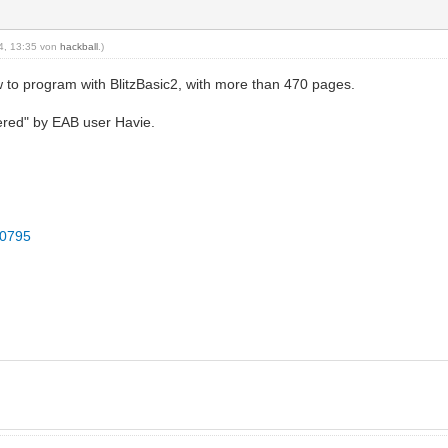
24, 13:35 von
hackball
.)
to program with BlitzBasic2, with more than 470 pages.
vered" by EAB user Havie.
00795
f