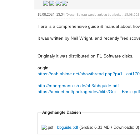
15.08.2024, 13:34
(Dieser Beitrag wurde zuletzt bearbeitet: 15.08.20
Here is a comprehensive guide & manual about how 
It was written by Neil Wright, and recently "redisco
Originaly it was distributed on F1 Software disks.
origin:
https://eab.abime.net/showthread.php?p=1...ost17
http://mbergmann-sh.de/ab3/bbguide.pdf
https://aminet.net/package/dev/blitz/Gui..._Basic.pd
Angehängte Dateien
bbguide.pdf
(Größe: 6,33 MB / Downloads: 0)