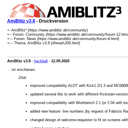
AmiBlitz v3.8
- Druckversion
+- AmiBlitz³ (
https://www.amiblitz.de/community
)
+-- Forum: Community (
https://www.amiblitz.de/community/forum-12.htm
+--- Forum: News (
https://www.amiblitz.de/community/forum-4.html
)
+--- Thema: AmiBlitz v3.8 (
/thread-209.html
)
AmiBlitz v3.8
-
hackball
-
12.09.2020
... ist erschienen.
Zitat:
improved compatibility ALOT with Kick1.2/1.3 and MC6800
updated several libs to work with different Kickstart-versi
improved compatibility with Workbench 2.1 (or 2.04 with loca
added new feature: line numbers (by request of Fabrizio Ra
changed design of welcome-requester to fit on screens with