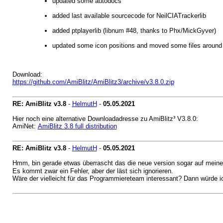
updated some autodocs
added last available sourcecode for NeilCIATrackerlib
added ptplayerlib (libnum #48, thanks to Phx/MickGyver)
updated some icon positions and moved some files around
Download:
https://github.com/AmiBlitz/AmiBlitz3/archive/v3.8.0.zip
RE: AmiBlitz v3.8
-
HelmutH
-
05.05.2021
Hier noch eine alternative Downloadadresse zu AmiBlitz³ V3.8.0:
AmiNet:
AmiBlitz 3.8 full distribution
RE: AmiBlitz v3.8
-
HelmutH
-
05.05.2021
Hmm, bin gerade etwas überrascht das die neue version sogar auf meine
Es kommt zwar ein Fehler, aber der läst sich ignorieren.
Wäre der vielleicht für das Programmiereteam interessant? Dann würde i