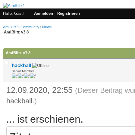
Hallo, Gast!
Anmelden
Registrieren
AmiBlitz³
›
Community
›
News
AmiBlitz v3.8
 im Durchschnitt
AmiBlitz v3.8
hackball
Senior Member
12.09.2020, 22:55
(Dieser Beitrag wu
hackball
.)
... ist erschienen.