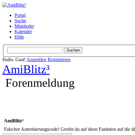
Portal
Suche
Mitglieder
Kalender
Hilfe
Hallo, Gast!
Anmelden
Registrieren
AmiBlitz³
Forenmeldung
AmiBlitz³
Falscher Autorisierungscode! Greifst du auf diese Funktion auf die ü