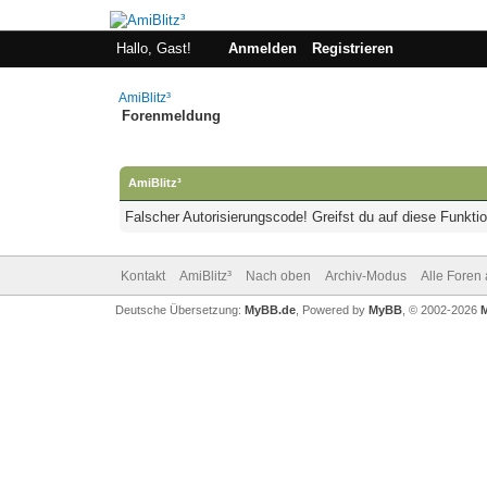
Hallo, Gast!
Anmelden
Registrieren
AmiBlitz³
Forenmeldung
AmiBlitz³
Falscher Autorisierungscode! Greifst du auf diese Funkti
Kontakt
AmiBlitz³
Nach oben
Archiv-Modus
Alle Foren
Deutsche Übersetzung:
MyBB.de
, Powered by
MyBB
, © 2002-2026