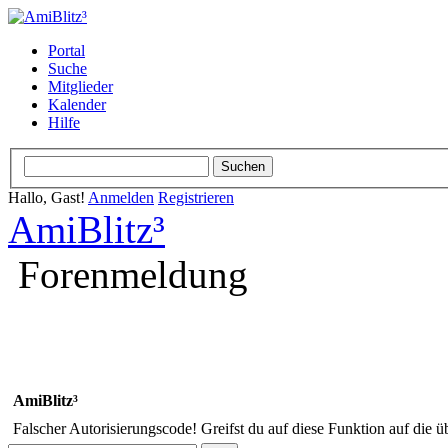
Portal
Suche
Mitglieder
Kalender
Hilfe
Hallo, Gast!
Anmelden
Registrieren
AmiBlitz³
Forenmeldung
AmiBlitz³
Falscher Autorisierungscode! Greifst du auf diese Funktion auf die ü