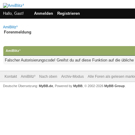
Hallo, Gast!
Anmelden
Registrieren
AmiBlitz³
Forenmeldung
AmiBlitz³
Falscher Autorisierungscode! Greifst du auf diese Funktion auf die üblich
Kontakt
AmiBlitz³
Nach oben
Archiv-Modus
Alle Foren als gelesen mark
Deutsche Übersetzung:
MyBB.de
, Powered by
MyBB
, © 2002-2026
MyBB Group
.