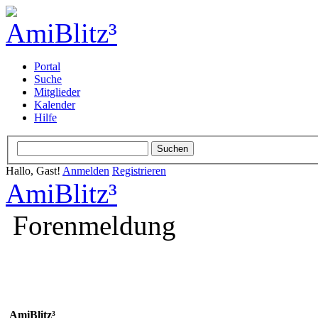
Portal
Suche
Mitglieder
Kalender
Hilfe
Hallo, Gast!
Anmelden
Registrieren
AmiBlitz³
Forenmeldung
AmiBlitz³