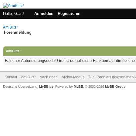
Hallo, Gast!
Anmelden
Registrieren
AmiBlitz³
Forenmeldung
AmiBlitz³
Falscher Autorisierungscode! Greifst du auf diese Funktion auf die üblich
Kontakt
AmiBlitz³
Nach oben
Archiv-Modus
Alle Foren als gelesen mark
Deutsche Übersetzung:
MyBB.de
, Powered by
MyBB
, © 2002-2026
MyBB Group
.