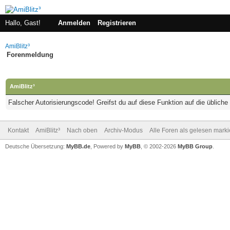
Hallo, Gast!
Anmelden
Registrieren
AmiBlitz³
Forenmeldung
AmiBlitz³
Falscher Autorisierungscode! Greifst du auf diese Funktion auf die üblich
Kontakt
AmiBlitz³
Nach oben
Archiv-Modus
Alle Foren als gelesen mark
Deutsche Übersetzung:
MyBB.de
, Powered by
MyBB
, © 2002-2026
MyBB Group
.