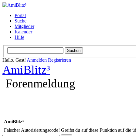
Portal
Suche
Mitglieder
Kalender
Hilfe
Hallo, Gast!
Anmelden
Registrieren
AmiBlitz³
Forenmeldung
AmiBlitz³
Falscher Autorisierungscode! Greifst du auf diese Funktion auf die ü