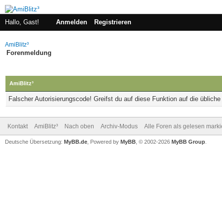
Hallo, Gast!
Anmelden
Registrieren
AmiBlitz³
Forenmeldung
AmiBlitz³
Falscher Autorisierungscode! Greifst du auf diese Funktion auf die üblich
Kontakt
AmiBlitz³
Nach oben
Archiv-Modus
Alle Foren als gelesen mark
Deutsche Übersetzung:
MyBB.de
, Powered by
MyBB
, © 2002-2026
MyBB Group
.