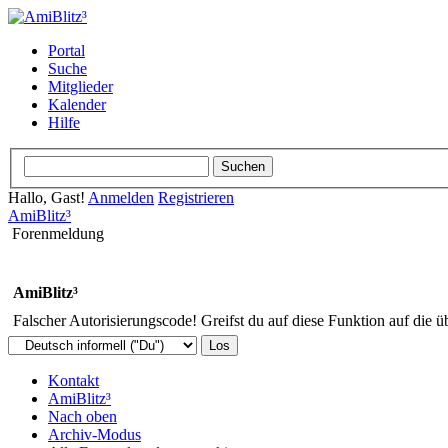
Portal
Suche
Mitglieder
Kalender
Hilfe
Hallo, Gast!
Anmelden
Registrieren
AmiBlitz³
Forenmeldung
AmiBlitz³
Falscher Autorisierungscode! Greifst du auf diese Funktion auf die ü
Kontakt
AmiBlitz³
Nach oben
Archiv-Modus