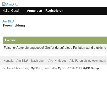
Hallo, Gast!
Anmelden
Registrieren
AmiBlitz³
Forenmeldung
AmiBlitz³
Falscher Autorisierungscode! Greifst du auf diese Funktion auf die üblich
Kontakt
AmiBlitz³
Nach oben
Archiv-Modus
Alle Foren als gelesen mark
Deutsche Übersetzung:
MyBB.de
, Powered by
MyBB
, © 2002-2026
MyBB Group
.