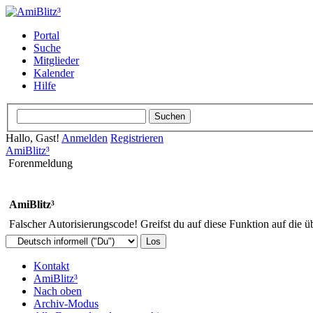
Portal
Suche
Mitglieder
Kalender
Hilfe
Hallo, Gast!
Anmelden
Registrieren
AmiBlitz³
Forenmeldung
AmiBlitz³
Falscher Autorisierungscode! Greifst du auf diese Funktion auf die ü
Kontakt
AmiBlitz³
Nach oben
Archiv-Modus