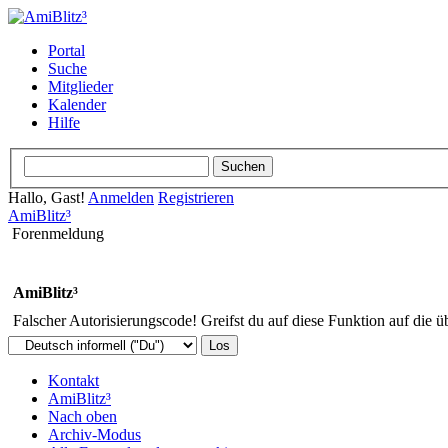
Portal
Suche
Mitglieder
Kalender
Hilfe
Hallo, Gast!
Anmelden
Registrieren
AmiBlitz³
Forenmeldung
AmiBlitz³
Falscher Autorisierungscode! Greifst du auf diese Funktion auf die ü
Kontakt
AmiBlitz³
Nach oben
Archiv-Modus