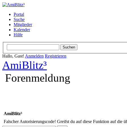
Portal
Suche
Mitglieder
Kalender
Hilfe
Hallo, Gast!
Anmelden
Registrieren
AmiBlitz³
Forenmeldung
AmiBlitz³
Falscher Autorisierungscode! Greifst du auf diese Funktion auf die ü