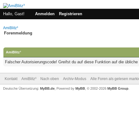
Hallo, Gast!
Anmelden
Registrieren
AmiBlitz³
Forenmeldung
AmiBlitz³
Falscher Autorisierungscode! Greifst du auf diese Funktion auf die üblich
Kontakt
AmiBlitz³
Nach oben
Archiv-Modus
Alle Foren als gelesen mark
Deutsche Übersetzung:
MyBB.de
, Powered by
MyBB
, © 2002-2026
MyBB Group
.