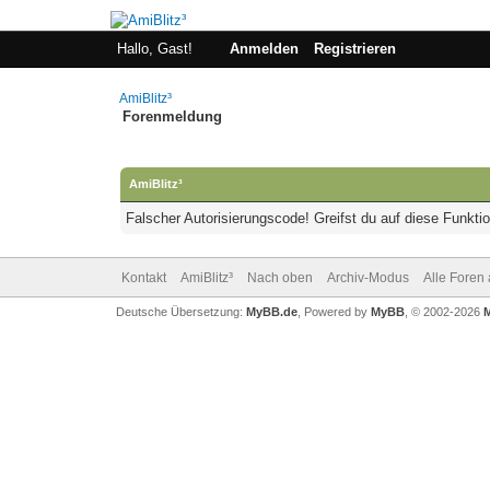
Hallo, Gast!
Anmelden
Registrieren
AmiBlitz³
Forenmeldung
AmiBlitz³
Falscher Autorisierungscode! Greifst du auf diese Funkti
Kontakt
AmiBlitz³
Nach oben
Archiv-Modus
Alle Foren
Deutsche Übersetzung:
MyBB.de
, Powered by
MyBB
, © 2002-2026