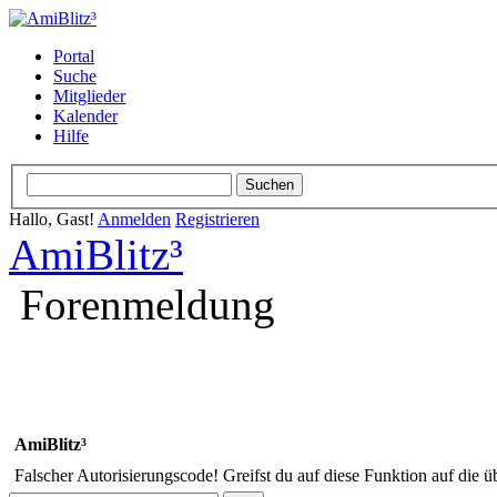
Portal
Suche
Mitglieder
Kalender
Hilfe
Hallo, Gast!
Anmelden
Registrieren
AmiBlitz³
Forenmeldung
AmiBlitz³
Falscher Autorisierungscode! Greifst du auf diese Funktion auf die ü