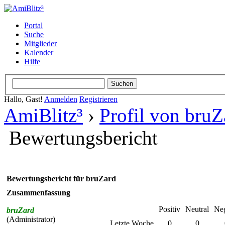
Portal
Suche
Mitglieder
Kalender
Hilfe
Hallo, Gast!
Anmelden
Registrieren
AmiBlitz³
›
Profil von bruZ
Bewertungsbericht
Bewertungsbericht für bruZard
Zusammenfassung
Positiv
Neutral
Neg
bruZard
(Administrator)
Letzte Woche
0
0