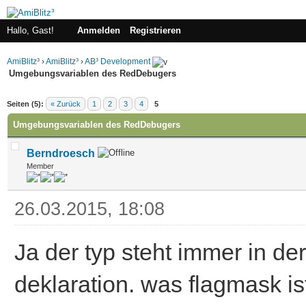
Hallo, Gast!
Anmelden
Registrieren
AmiBlitz³
›
AmiBlitz³
›
AB³ Development
Umgebungsvariablen des RedDebugers
 im Durchschnitt
Seiten (5):
« Zurück
1
2
3
4
5
Umgebungsvariablen des RedDebugers
Berndroesch
Member
26.03.2015, 18:08
Ja der typ steht immer in der
deklaration. was flagmask ist