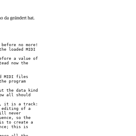
o da geändert hat.
 before no more!
the loaded MIDI
efore a value of
tead now the
d MIDI files
the program
ut the data kind
ow all should
, it is a track:
 editing of a
ill never
uence, so the
is to create a
nce; this is
more all the