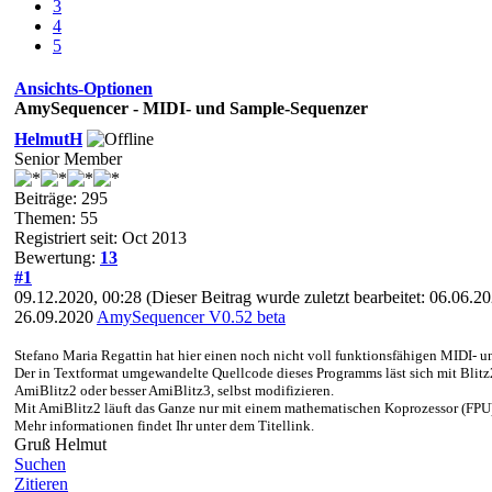
3
4
5
Ansichts-Optionen
AmySequencer - MIDI- und Sample-Sequenzer
HelmutH
Senior Member
Beiträge: 295
Themen: 55
Registriert seit: Oct 2013
Bewertung:
13
#1
09.12.2020, 00:28
(Dieser Beitrag wurde zuletzt bearbeitet: 06.06.
26.09.2020
AmySequencer V0.52 beta
Stefano Maria Regattin hat hier einen noch nicht voll funktionsfähigen MIDI- u
Der in Textformat umgewandelte Quellcode dieses Programms läst sich mit Blitz2
AmiBlitz2 oder besser AmiBlitz3, selbst modifizieren.
Mit AmiBlitz2 läuft das Ganze nur mit einem mathematischen Koprozessor (FPU
Mehr informationen findet Ihr unter dem Titellink.
Gruß Helmut
Suchen
Zitieren