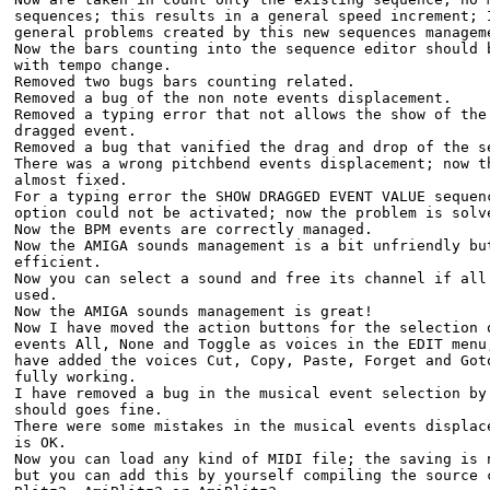
sequences; this results in a general speed increment; 
general problems created by this new sequences managem
Now the bars counting into the sequence editor should 
with tempo change.
Removed two bugs bars counting related.
Removed a bug of the non note events displacement.
Removed a typing error that not allows the show of the
dragged event.
Removed a bug that vanified the drag and drop of the s
There was a wrong pitchbend events displacement; now t
almost fixed.
For a typing error the SHOW DRAGGED EVENT VALUE sequen
option could not be activated; now the problem is solv
Now the BPM events are correctly managed.
Now the AMIGA sounds management is a bit unfriendly bu
efficient.
Now you can select a sound and free its channel if all
used.
Now the AMIGA sounds management is great!
Now I have moved the action buttons for the selection 
events All, None and Toggle as voices in the EDIT menu
have added the voices Cut, Copy, Paste, Forget and Got
fully working.
I have removed a bug in the musical event selection by
should goes fine.
There were some mistakes in the musical events displac
is OK.
Now you can load any kind of MIDI file; the saving is 
but you can add this by yourself compiling the source 