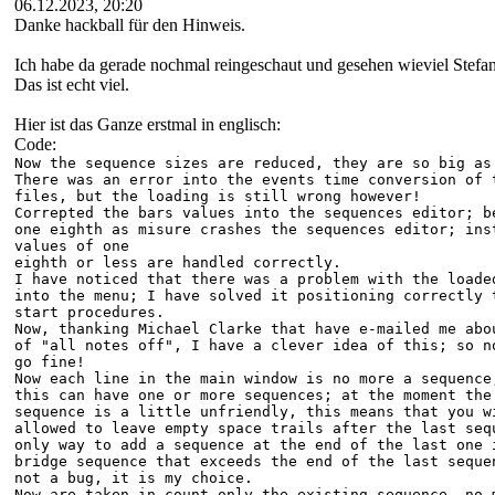
06.12.2023, 20:20
Danke hackball für den Hinweis.
Ich habe da gerade nochmal reingeschaut und gesehen wieviel Stefan
Das ist echt viel.
Hier ist das Ganze erstmal in englisch:
Code:
Now the sequence sizes are reduced, they are so big as
There was an error into the events time conversion of 
files, but the loading is still wrong however!
Correpted the bars values into the sequences editor; b
one eighth as misure crashes the sequences editor; ins
values of one
eighth or less are handled correctly.
I have noticed that there was a problem with the loade
into the menu; I have solved it positioning correctly 
start procedures.
Now, thanking Michael Clarke that have e-mailed me abo
of "all notes off", I have a clever idea of this; so n
go fine!
Now each line in the main window is no more a sequence
this can have one or more sequences; at the moment the
sequence is a little unfriendly, this means that you w
allowed to leave empty space trails after the last seq
only way to add a sequence at the end of the last one 
bridge sequence that exceeds the end of the last seque
not a bug, it is my choice.
Now are taken in count only the existing sequence, no 