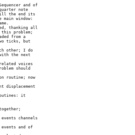
Sequencer and of
quarter note
ill the end its
e main window:
ame.
ed, thanking all
 this problem;
aded from a
wo ticks, but
ch other; I do
with the next
related voices
roblem should
on routine; now
nt displacement
outines: it
together;
 events channels
 events and of