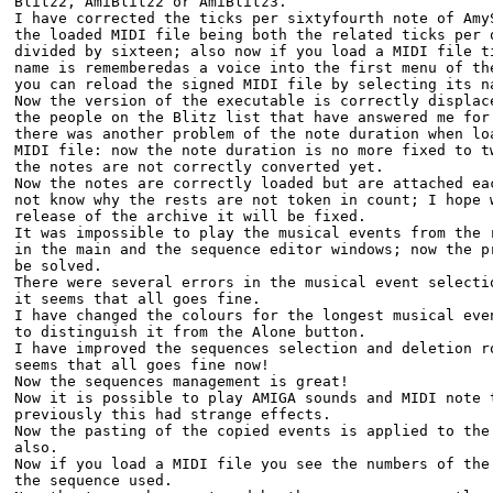
Blitz2, AmiBlitz2 or AmiBlitz3.
I have corrected the ticks per sixtyfourth note of Amy
the loaded MIDI file being both the related ticks per 
divided by sixteen; also now if you load a MIDI file t
name is rememberedas a voice into the first menu of th
you can reload the signed MIDI file by selecting its n
Now the version of the executable is correctly displac
the people on the Blitz list that have answered me for
there was another problem of the note duration when lo
MIDI file: now the note duration is no more fixed to t
the notes are not correctly converted yet.
Now the notes are correctly loaded but are attached ea
not know why the rests are not token in count; I hope 
release of the archive it will be fixed.
It was impossible to play the musical events from the 
in the main and the sequence editor windows; now the p
be solved.
There were several errors in the musical event selecti
it seems that all goes fine.
I have changed the colours for the longest musical eve
to distinguish it from the Alone button.
I have improved the sequences selection and deletion r
seems that all goes fine now!
Now the sequences management is great!
Now it is possible to play AMIGA sounds and MIDI note 
previously this had strange effects.
Now the pasting of the copied events is applied to the
also.
Now if you load a MIDI file you see the numbers of the
the sequence used.