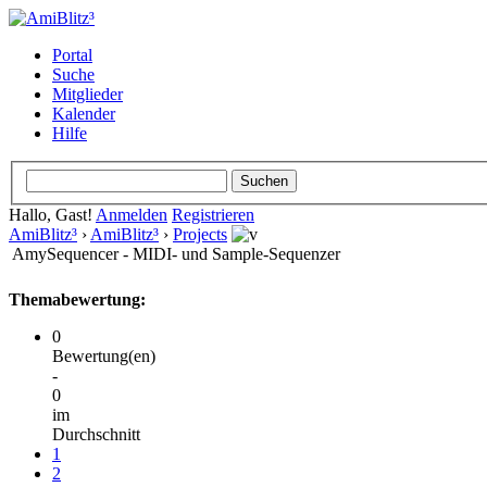
Portal
Suche
Mitglieder
Kalender
Hilfe
Hallo, Gast!
Anmelden
Registrieren
AmiBlitz³
›
AmiBlitz³
›
Projects
AmySequencer - MIDI- und Sample-Sequenzer
Themabewertung:
0
Bewertung(en)
-
0
im
Durchschnitt
1
2