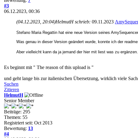
Bewertung:
7
#3
06.12.2023, 00:36
(04.12.2023, 20:04)
HelmutH schrieb:
09.11.2023
AmySequenc
Stefano Maria Regattin hat eine neue Version seines AmySequencer 
Was genau in dieser Version geändert wurde, konnte ich der readme
Aber vielleicht kann da ja jemand der hier mit liest was zu ergänzen
Es beginnt mit " The reason of this upload is "
und geht lange bis zur italienischen Übersetzung, wirklich viele Sach
Suchen
Zitieren
HelmutH
Senior Member
Beiträge: 295
Themen: 55
Registriert seit: Oct 2013
Bewertung:
13
#4