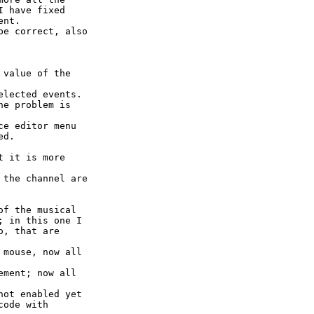
I have fixed
ent.
be correct, also
 value of the
elected events.
he problem is
ce editor menu
ed.
t it is more
 the channel are
of the musical
; in this one I
o, that are
 mouse, now all
ement; now all
not enabled yet
code with