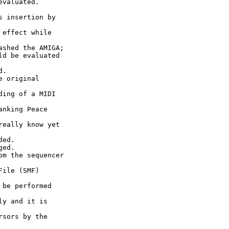
evaluated.
s insertion by
 effect while
ashed the AMIGA;
ld be evaluated
d.
e original
ding of a MIDI
anking Peace
really know yet
ded.
ged.
om the sequencer
File (SMF)
 be performed
ly and it is
rsors by the