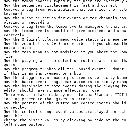
Now the tempo changes typed by the user are correctly 
Now the sequences displacement is fast and correct.
Removed a bug from modification that vanified the rest
keyboard.
Now the alone selection for events or for channels has
playing or recording.
Removed a bug from the tempo events management that cr
now the tempo events should not give problems and shou
correctly.
Now the Original Colours menu voice status is preserve
Now the zoom buttons (+-) are visible if you choose th
colours also.
Now tbe main menu is not modified if you abort the loa
file.
Now the playing and the selection routine are fine, th
Queen.
Now the program flushes all the unused event: I don't 
if this is an improvement or a bug!
Now the dragged event mouse position is correctly boun
Now the basic event length variation is correctly mana
Now the highlight of some events during the playing fr
editor should have strange effects no more.
There was a mistake made by me into the Standard MIDI 
loading procedure that gives no errors.
Now the pasting of the cutted and copied events should
correctly.
Now the control change event values are played correct
possible to
change the slider values by clicking by side of the cu
left mouse button.